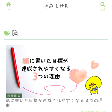
きみよせR
ホーム
検索
脳
目標達成
紙に書いた目標が達成されやすくなる３つの理
由