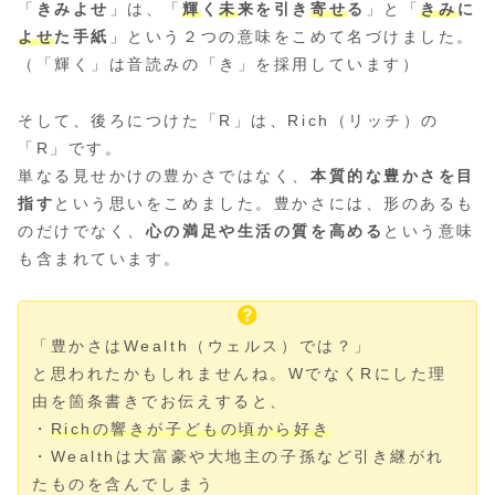
「
きみよせ
」は、「
輝
く
未
来を引き
寄せ
る
」と「
きみ
に
よせ
た手紙
」という２つの意味をこめて名づけました。
（「輝く」は音読みの「き」を採用しています）
そして、後ろにつけた「R」は、Rich（リッチ）の
「R」です。
単なる見せかけの豊かさではなく、
本質的な豊かさを目
指す
という思いをこめました。豊かさには、形のあるも
のだけでなく、
心の満足や生活の質を高める
という意味
も含まれています。
「豊かさはWealth（ウェルス）では？」
と思われたかもしれませんね。WでなくRにした理
由を箇条書きでお伝えすると、
・
Richの響きが子どもの頃から好き
・Wealthは大富豪や大地主の子孫など引き継がれ
たものを含んでしまう